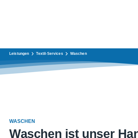
Zur Hauptnavigation
Zur Inhalt
Zur Fußnavigation
Waschen
Leistungen
Textil-Services
Waschen
WASCHEN
Waschen ist unser Ha