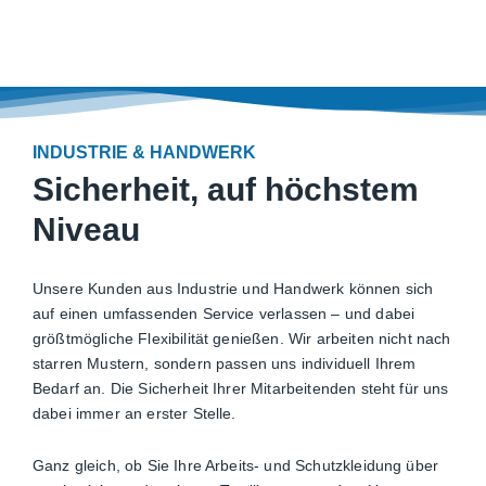
Zur Hauptnavigation
Zur Inhalt
Zur Fußnavigation
Industrie & Ha
LEISTUNGEN
INDUSTRIE & HANDWERK
BRANCHEN
Sicherheit, auf höchstem
Niveau
Industrie & Handwerk
UNTERNEHMEN
Unsere Kunden aus Industrie und Handwerk können sich
auf einen umfassenden Service verlassen – und dabei
KONTAKT
größtmögliche Flexibilität genießen. Wir arbeiten nicht nach
starren Mustern, sondern passen uns individuell Ihrem
Bedarf an. Die Sicherheit Ihrer Mitarbeitenden steht für uns
dabei immer an erster Stelle.
Ganz gleich, ob Sie Ihre Arbeits- und Schutzkleidung über