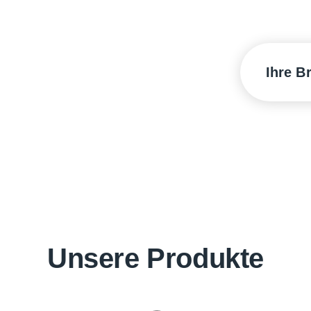
de Lösung für jede
Ihre B
Hotell
Indust
Öffent
Unsere Produkte
Gesun