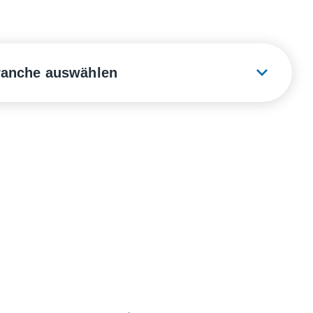
ranche auswählen
erie & Gastronomie
rie & Handwerk
liche Einrichtungen
dheitswesen