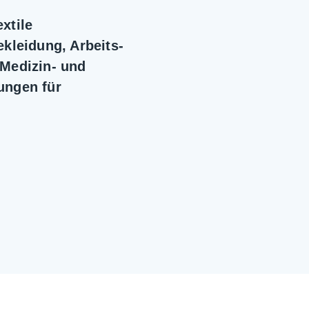
xtile
kleidung, Arbeits-
 Medizin- und
ungen für